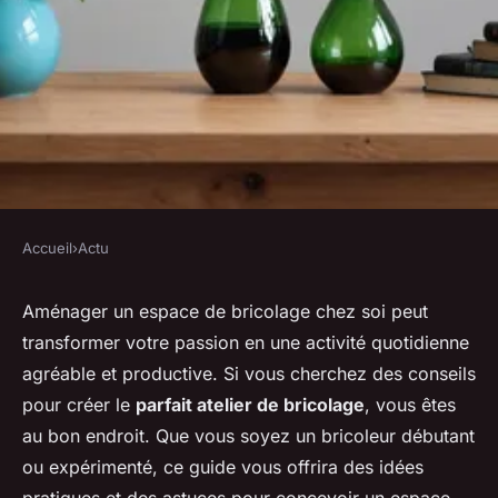
Accueil
›
Actu
ACTU
Idées pratiques pour concevoir
Aménager un espace de bricolage chez soi peut
transformer votre passion en une activité quotidienne
un espace de bricolage réussi
agréable et productive. Si vous cherchez des conseils
pour créer le
parfait atelier de bricolage
, vous êtes
Clément
•
4 février 2025
•
6 min de lecture
au bon endroit. Que vous soyez un bricoleur débutant
ou expérimenté, ce guide vous offrira des idées