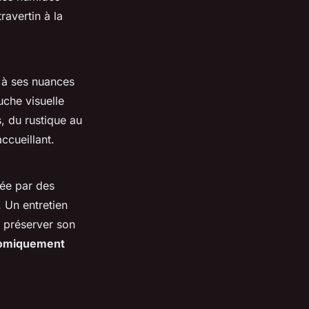
ravertin à la
e à ses nuances
uche visuelle
s, du rustique au
ccueillant.
rée par des
 Un entretien
 préserver son
omiquement