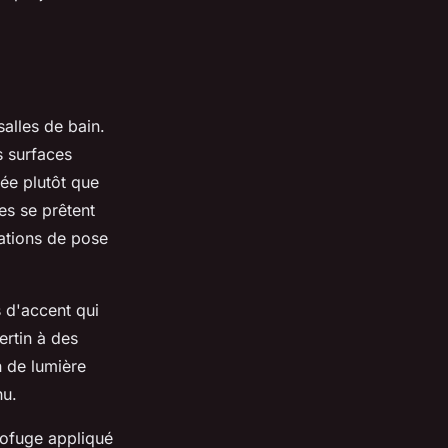
salles de bain.
s surfaces
rée plutôt que
es se prêtent
rations de pose
s d'accent qui
ertin à des
n de lumière
nu.
drofuge appliqué