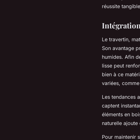
Clément
•
28 décembre 2024
•
3 min de lecture
réussite tangible
Intégration
Le travertin, ma
Son avantage pri
humides. Afin de
lisse peut renfo
bien à ce matéri
variées, comme 
Les tendances ac
captent instanta
éléments en boi
naturelle ajoute
Pour maintenir s