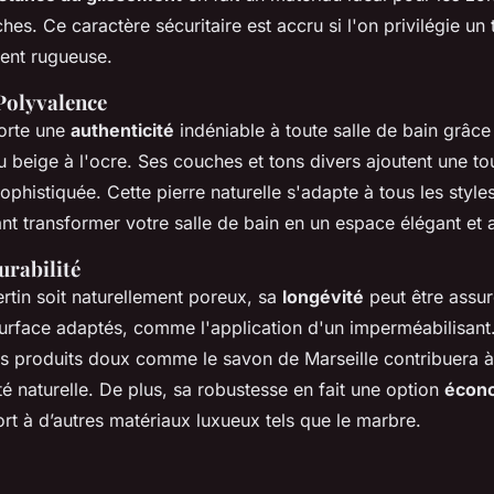
s. Ce caractère sécuritaire est accru si l'on privilégie un t
ent rugueuse.
 Polyvalence
porte une
authenticité
indéniable à toute salle de bain grâc
du beige à l'ocre. Ses couches et tons divers ajoutent une to
sophistiquée. Cette pierre naturelle s'adapte à tous les style
t transformer votre salle de bain en un espace élégant et a
urabilité
ertin soit naturellement poreux, sa
longévité
peut être assu
surface adaptés, comme l'application d'un imperméabilisant.
es produits doux comme le savon de Marseille contribuera à
té naturelle. De plus, sa robustesse en fait une option
écon
rt à d’autres matériaux luxueux tels que le marbre.