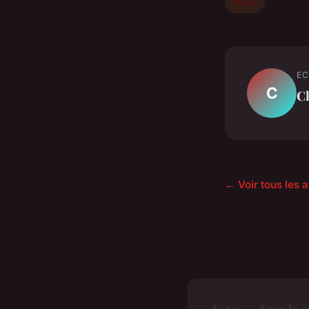
Actu
EC
C
C
← Voir tous les a
Actu — Sur le 