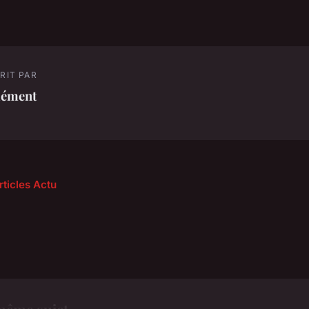
RIT PAR
lément
rticles Actu
même sujet