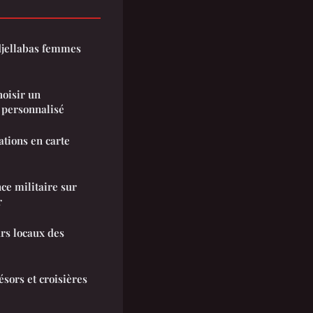
 djellabas femmes
hoisir un
personnalisé
ations en carte
ce militaire sur
r
urs locaux des
ésors et croisières