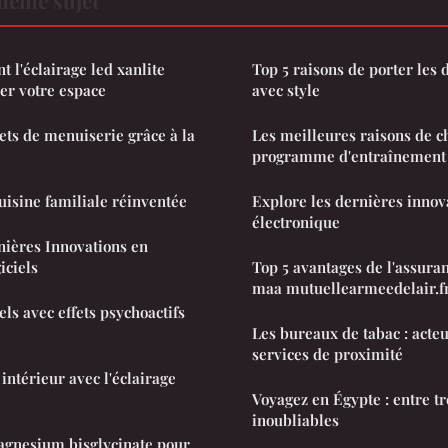
l'éclairage led xanlite
Top 5 raisons de porter les
r votre espace
avec style
ets de menuiserie grâce à la
Les meilleures raisons de c
programme d'entraînement 
uisine familiale réinventée
Explore les dernières innov
électronique
nières Innovations en
iciels
Top 5 avantages de l'assuran
maa mutuellearmeedelair.f
ls avec effets psychoactifs
Les bureaux de tabac : acte
services de proximité
intérieur avec l'éclairage
Voyagez en Égypte : entre tr
inoubliables
agnesium bisglycinate pour