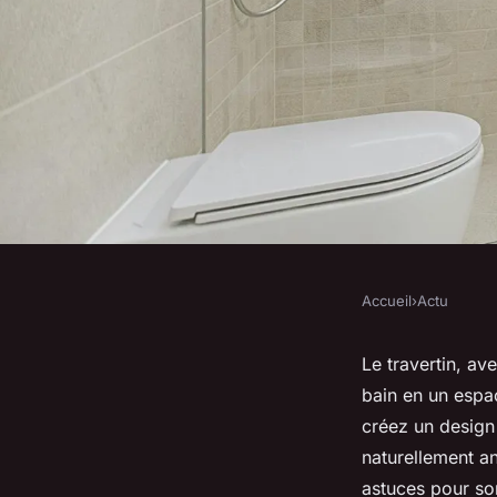
Accueil
›
Actu
ACTU
Comment intégrer le
Le travertin, av
bain en un espac
votre salle de bain ?
créez un design 
naturellement an
astuces pour son