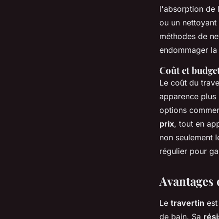
l'absorption de 
ou un nettoyant
méthodes de net
endommager la 
Coût et budget
Le coût du trave
apparence plus l
options commer
prix
, tout en ap
non seulement le
régulier pour ga
Avantages d
Le
travertin
est 
de bain. Sa
rés