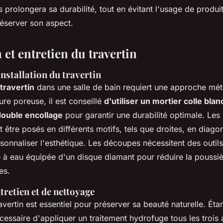
ns prolongera sa durabilité, tout en évitant l'usage de produi
réserver son aspect.
n et entretien du travertin
nstallation du travertin
travertin
dans une salle de bain requiert une approche mé
ure poreuse, il est conseillé
d'utiliser un mortier colle blan
double encollage
pour garantir une durabilité optimale. Les
t être posés en différents motifs, tels que droites, en diago
onnaliser l'esthétique. Les découpes nécessitent des outils
à eau équipée d'un disque diamant pour réduire la poussiè
es.
retien et de nettoyage
ravertin est essentiel pour préserver sa beauté naturelle. Éta
écessaire d'appliquer un traitement hydrofuge tous les trois 