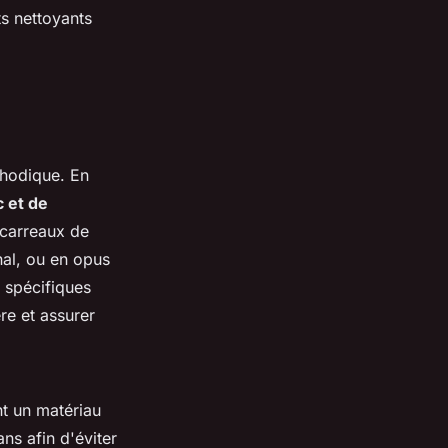
ts nettoyants
thodique. En
c et de
 carreaux de
nal, ou en opus
 spécifiques
re et assurer
nt un matériau
ans afin d'éviter