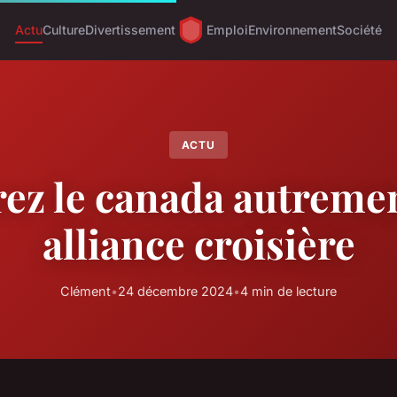
Actu
Culture
Divertissement
Emploi
Environnement
Société
ACTU
ez le canada autreme
alliance croisière
Clément
•
24 décembre 2024
•
4 min de lecture