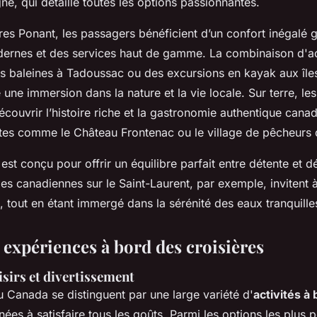
gne, qui détaille toutes les options passionnantes.
res Ponant, les passagers bénéficient d’un confort inégalé 
odernes et des services haut de gamme. La combinaison d'a
es baleines à Tadoussac ou des excursions en kayak aux îles
 une immersion dans la nature et la vie locale. Sur terre, le
couvrir l’histoire riche et la gastronomie authentique canad
ites comme le Château Frontenac ou le village de pêcheurs 
t conçu pour offrir un équilibre parfait entre détente et d
ales canadiennes sur le Saint-Laurent, par exemple, invitent 
 tout en étant immergé dans la sérénité des eaux tranquille
t expériences à bord des croisières
oisirs et divertissement
u Canada se distinguent par une large variété d'
activités à
nées à satisfaire tous les goûts. Parmi les options les plus 