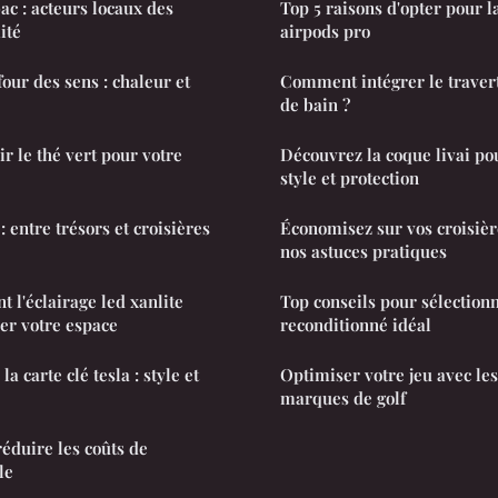
ac : acteurs locaux des
Top 5 raisons d'opter pour l
ité
airpods pro
four des sens : chaleur et
Comment intégrer le travert
de bain ?
ir le thé vert pour votre
Découvrez la coque livai pou
style et protection
 entre trésors et croisières
Économisez sur vos croisièr
nos astuces pratiques
l'éclairage led xanlite
Top conseils pour sélection
r votre espace
reconditionné idéal
la carte clé tesla : style et
Optimiser votre jeu avec le
marques de golf
réduire les coûts de
le