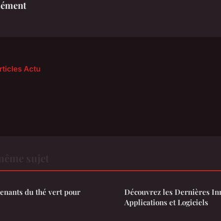
lément
rticles Actu
même sujet
renants du thé vert pour
Découvrez les Dernières In
Applications et Logiciels