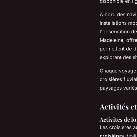
disponible en li
À bord des navi
installations m
l'observation d
Madeleine, offre
permettent de dé
explorant des s
Chaque voyage es
croisières fluvi
paysages variés,
Activités e
Activités de l
Les croisières a
croisières
desti