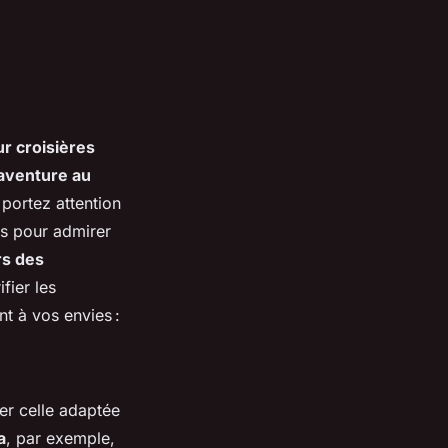
r croisières
’aventure au
 portez attention
es pour admirer
rs des
fier les
t à vos envies :
er celle adaptée
a
, par exemple,