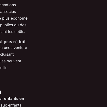
ervations
 associés
re plus économe,
s publics ou des
sant les coûts.
à prix réduit
 en une aventure
éduisant
illes peuvent
ille.
d
ur enfants en
 aux enfants