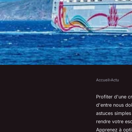
Accueil
›
Actu
ACTU
Économisez sur vos 
Profiter d'une c
d'entre nous doi
famille avec nos ast
astuces simples
rendre votre es
Apprenez à opti