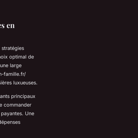
es en
 stratégies
hoix optimal de
une large
-famille.fr/
ières luxueuses.
rants principaux
 de commander
s payantes. Une
 dépenses