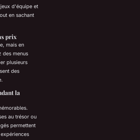
 jeux d'équipe et
out en sachant
as prix
e, mais en
ez des menus
er plusieurs
sent des
e.
ndant la
 mémorables.
ses au trésor ou
tagés permettent
s expériences