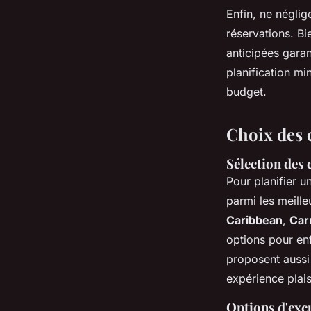
Enfin, ne néglig
réservations. Bi
anticipées garan
planification mi
budget.
Choix des 
Sélection des 
Pour planifier u
parmi les meill
Caribbean
,
Car
options pour en
proposent aussi 
expérience plai
Options d'excu