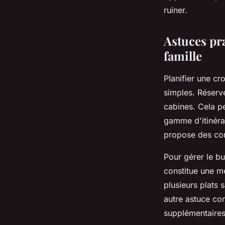
Clément
•
24 décembre 2024
•
3 min de lecture
ruiner.
Astuces pr
famille
Planifier une cr
simples. Réserve
cabines. Cela p
gamme d'itinérai
propose des con
Pour gérer le bu
constitue une m
plusieurs plats 
autre astuce co
supplémentaires