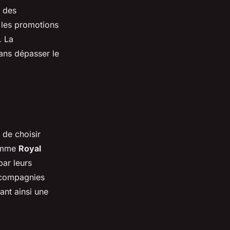
s des
, les promotions
. La
sans dépasser le
 de choisir
comme
Royal
par leurs
 compagnies
sant ainsi une