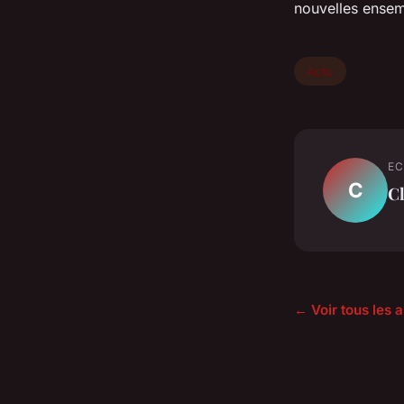
nouvelles ensem
Actu
EC
C
C
← Voir tous les a