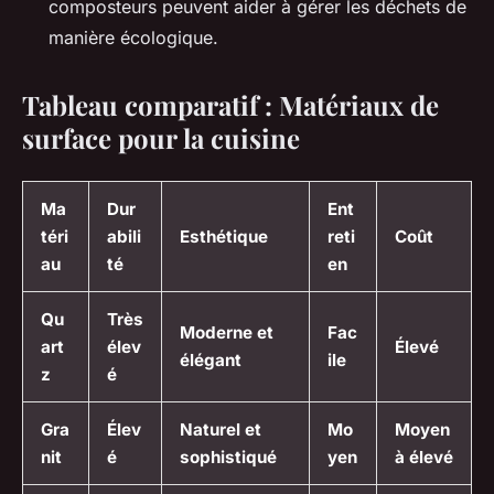
composteurs peuvent aider à gérer les déchets de
manière écologique.
Tableau comparatif : Matériaux de
surface pour la cuisine
Ma
Dur
Ent
téri
abili
Esthétique
reti
Coût
au
té
en
Qu
Très
Moderne et
Fac
art
élev
Élevé
élégant
ile
z
é
Gra
Élev
Naturel et
Mo
Moyen
nit
é
sophistiqué
yen
à élevé