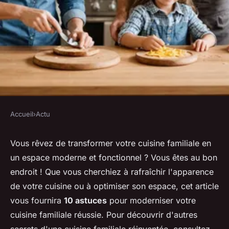
Accueil
›
Actu
ACTU
10 astuces pour moderniser
Vous rêvez de transformer votre cuisine familiale en
un espace moderne et fonctionnel ? Vous êtes au bon
votre cuisine familiale réussie
endroit ! Que vous cherchiez à rafraîchir l'apparence
de votre cuisine ou à optimiser son espace, cet article
Clément
•
12 février 2025
•
6 min de lecture
vous fournira
10 astuces
pour moderniser votre
cuisine familiale réussie. Pour découvrir d'autres