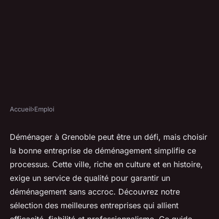
Accueil
›
Emploi
EMPLOI
Les meilleures entreprises de
Déménager à Grenoble peut être un défi, mais choisir
la bonne entreprise de déménagement simplifie ce
déménagement à grenoble
processus. Cette ville, riche en culture et en histoire,
pour vous
exige un service de qualité pour garantir un
déménagement sans accroc. Découvrez notre
Orégane
•
05/05/2025 09:25
•
8 min de lecture
sélection des meilleures entreprises qui allient