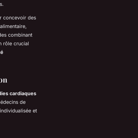
s.
ur concevoir des
alimentaire,
odes combinant
 rôle crucial
té
ion
ies cardiaques
médecins de
ndividualisée et