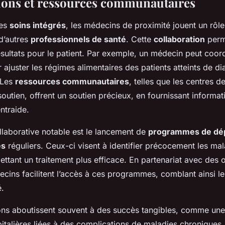
ions et ressources communautaires
des
soins intégrés
, les médecins de proximité jouent un rôle
 d’autres
professionnels de santé
. Cette
collaboration
perm
ésultats pour le patient. Par exemple, un médecin peut coo
r ajuster les régimes alimentaires des patients atteints de d
 Les
ressources communautaires
, telles que les centres d
outien, offrent un soutien précieux, en fournissant informatio
ntraide.
ollaborative notable est le lancement de
programmes de dé
es
réguliers. Ceux-ci visent à identifier précocement les mal
ettant un traitement plus efficace. En partenariat avec des 
ecins facilitent l’accès à ces programmes, comblant ainsi le
é.
ons aboutissent souvent à des succès tangibles, comme une
italières liées à des complications de maladies chroniques.