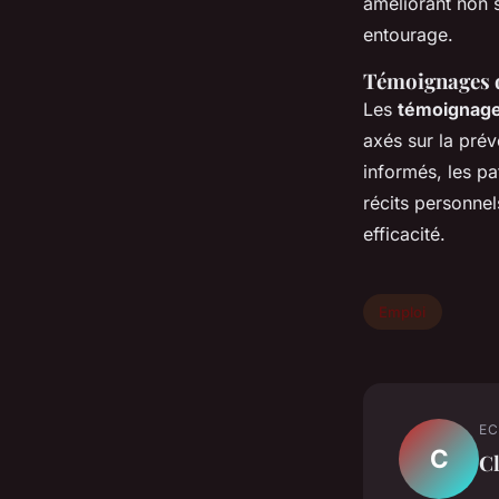
améliorant non s
entourage.
Témoignages d
Les
témoignag
axés sur la prév
informés, les p
récits personnel
efficacité.
Emploi
EC
C
C