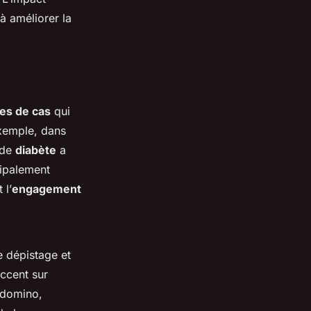
à améliorer la
es de cas
qui
exemple, dans
 de
diabète
a
cipalement
 l’
engagement
 dépistage et
accent sur
 domino,