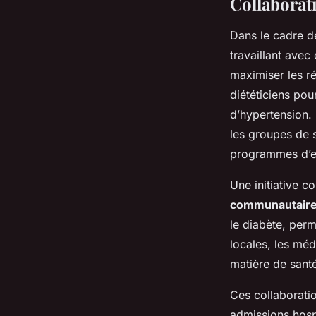
Collaborat
Dans le cadre 
travaillant avec
maximiser les r
diététiciens pou
d’hypertension.
les groupes de s
programmes d’e
Une initiative c
communautair
le diabète, perm
locales, les méd
matière de sant
Ces collaborati
admissions hosp