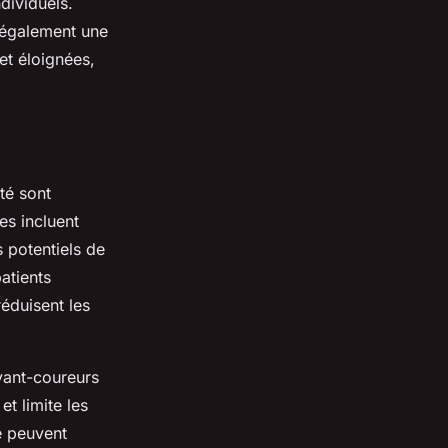
dividuels.
t également une
 et éloignées,
té sont
es incluent
s potentiels de
atients
éduisent les
avant-coureurs
et limite les
e peuvent