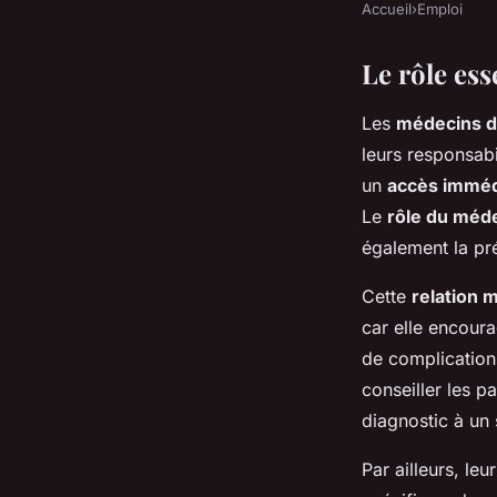
Accueil
›
Emploi
Le rôle es
Les
médecins d
leurs responsabi
un
accès imméd
Le
rôle du méd
également la pré
Cette
relation 
car elle encoura
de complication
conseiller les p
diagnostic à un
Par ailleurs, le