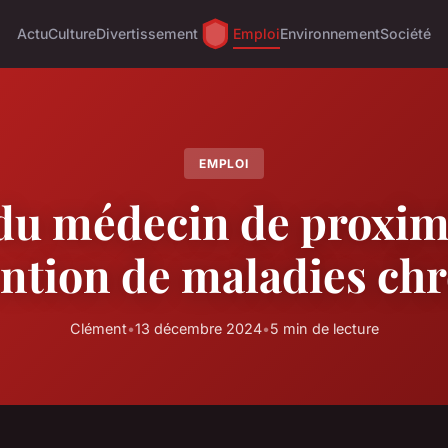
Actu
Culture
Divertissement
Emploi
Environnement
Société
EMPLOI
 du médecin de proxim
ention de maladies ch
Clément
•
13 décembre 2024
•
5 min de lecture