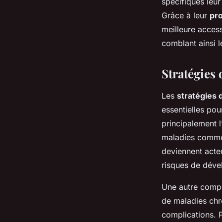
spécifiques leur
Grâce à leur
pr
meilleure access
comblant ainsi l
Stratégies
Les
stratégies 
essentielles pou
principalement l
maladies comme l
deviennent acte
risques de dév
Une autre compo
de maladies chro
complications. P