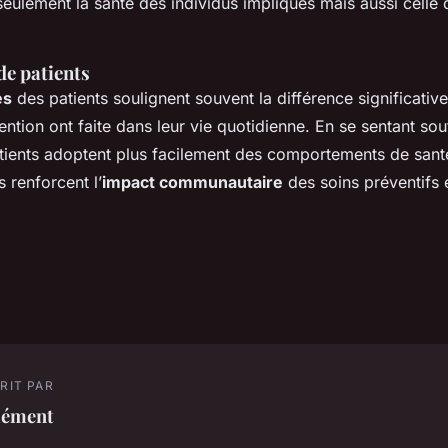
eulement la santé des individus impliqués mais aussi celle 
e patients
es
des patients soulignent souvent la différence significativ
ention ont faite dans leur vie quotidienne. En se sentant sou
atients adoptent plus facilement des comportements de santé
s renforcent l’
impact communautaire
des soins préventifs et
RIT PAR
lément