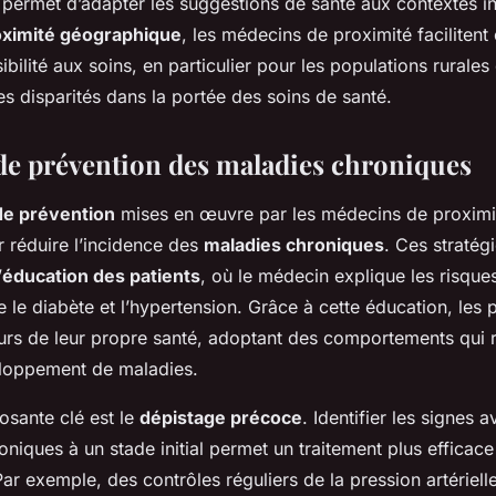
 permet d’adapter les suggestions de santé aux contextes in
oximité géographique
, les médecins de proximité faciliten
ibilité aux soins, en particulier pour les populations rurales
es disparités dans la portée des soins de santé.
 de prévention des maladies chroniques
de prévention
mises en œuvre par les médecins de proximi
r réduire l’incidence des
maladies chroniques
. Ces stratégi
’
éducation des patients
, où le médecin explique les risque
e diabète et l’hypertension. Grâce à cette éducation, les p
urs de leur propre santé, adoptant des comportements qui r
eloppement de maladies.
sante clé est le
dépistage précoce
. Identifier les signes 
niques à un stade initial permet un traitement plus efficace 
ar exemple, des contrôles réguliers de la pression artériell