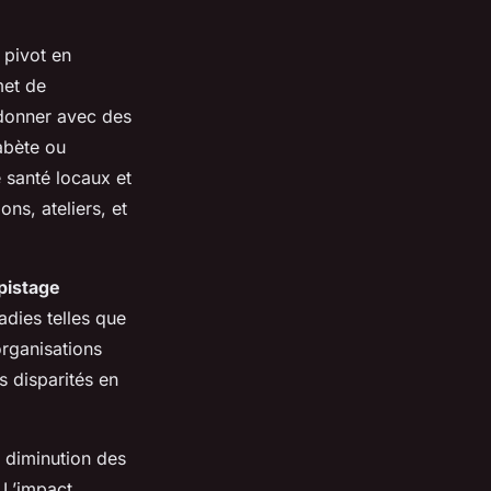
 pivot en
et de
rdonner avec des
iabète ou
e santé locaux et
ns, ateliers, et
pistage
adies telles que
organisations
s disparités en
 diminution des
 L’impact