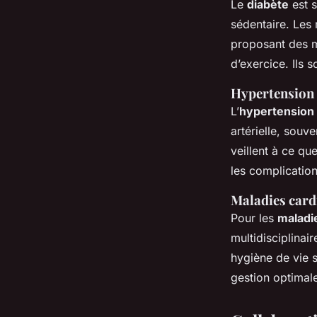
Le
diabète
est s
sédentaire. Les 
proposant des 
d’exercice. Ils s
Hypertension
L’
hypertension
artérielle, souv
veillent à ce qu
les complicatio
Maladies card
Pour les
maladi
multidisciplinai
hygiène de vie s
gestion optimale