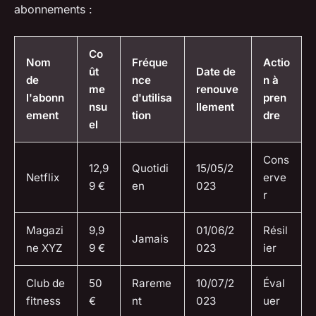
abonnements :
Co
Nom
Fréque
Actio
ût
Date de
de
nce
n à
me
renouve
l'abonn
d'utilisa
pren
nsu
llement
ement
tion
dre
el
Cons
12,9
Quotidi
15/05/2
Netflix
erve
9 €
en
023
r
Magazi
9,9
01/06/2
Résil
Jamais
ne XYZ
9 €
023
ier
Club de
50
Rareme
10/07/2
Éval
fitness
€
nt
023
uer