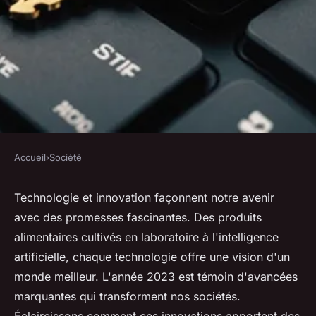
Accueil
›
Société
SOCIÉTÉ
Technologie et innovation : les
Technologie et innovation façonnent notre avenir
avec des promesses fascinantes. Des produits
clés d'un avenir radieux
alimentaires cultivés en laboratoire à l'intelligence
artificielle, chaque technologie offre une vision d'un
Clément
•
25 décembre 2024
•
4 min de lecture
monde meilleur. L'année 2023 est témoin d'avancées
marquantes qui transforment nos sociétés.