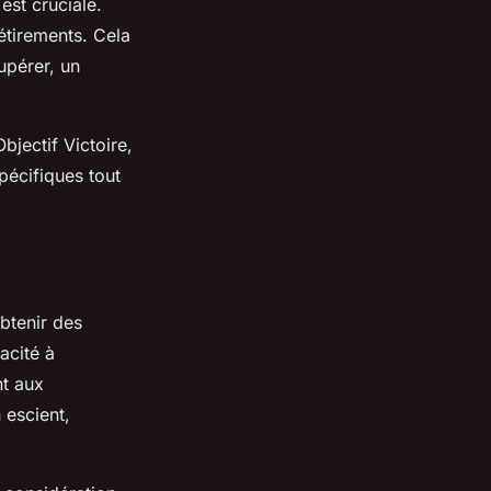
est cruciale.
étirements. Cela
upérer, un
jectif Victoire,
pécifiques tout
obtenir des
acité à
nt aux
 escient,