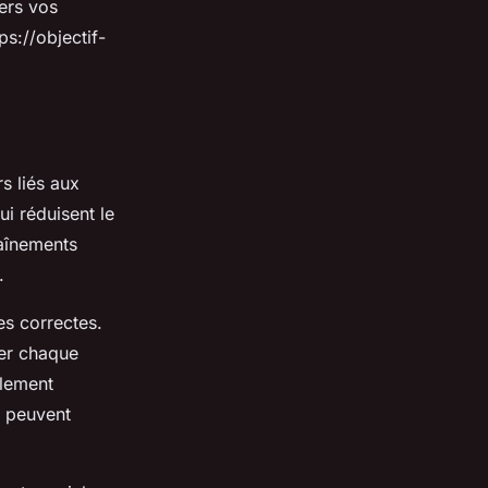
ers vos
ps://objectif-
s liés aux
i réduisent le
raînements
.
es correctes.
ser chaque
ulement
i peuvent