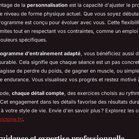
antage de la
personnalisation
est la capacité d'ajuster le 
re niveau de forme physique actuel. Que vous soyez débutan
programme est conçu pour évoluer avec vous. Cette flexibil
imites tout en respectant vos contraintes, comme un emplo
ouleurs spécifiques.
rogramme d'entraînement adapté
, vous bénéficiez aussi 
urable. Cela signifie que chaque séance est un pas concret
 s’agisse de perdre du poids, de gagner en muscle, ou simpl
re endurance. Vous visualisez vos progrès et restez motivé 
hode,
chaque détail compte
, des exercices choisis au ryth
 Cet engagement dans les détails favorise des résultats dur
 à votre style de vie. Envie d'en savoir plus ? Explorez les op
ictoire.fr/
.
guidance et expertise professionnelle