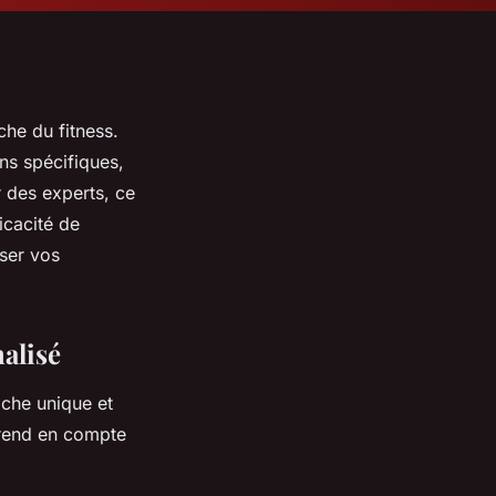
he du fitness.
ns spécifiques,
 des experts, ce
icacité de
ser vos
alisé
oche unique et
prend en compte