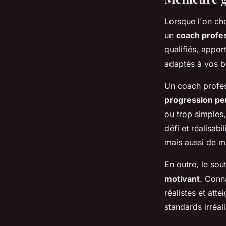
Lorsque l'on che
un
coach profe
qualifiés, appor
adaptés à vos b
Un coach profes
progression pe
ou trop simples,
défi et réalisab
mais aussi de mi
En outre, le so
motivant
. Conna
réalistes et att
standards irréal