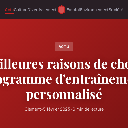
Actu
Culture
Divertissement
Emploi
Environnement
Société
ACTU
lleures raisons de ch
ogramme d'entraînem
personnalisé
Clément
•
5 février 2025
•
6 min de lecture