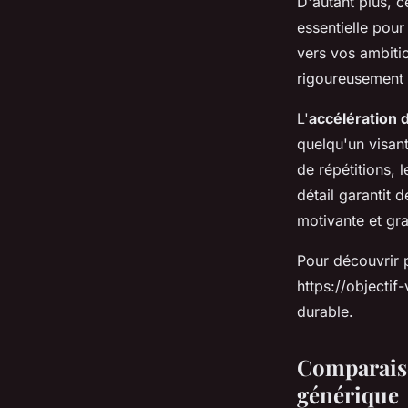
D'autant plus, 
essentielle pour
vers vos ambit
rigoureusement s
L'
accélération 
quelqu'un visan
de répétitions, 
détail garantit 
motivante et grat
Pour découvrir pl
https://objectif-
durable.
Comparais
générique