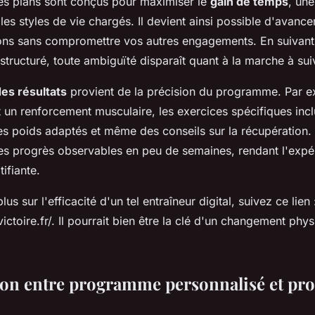
ces plans sont conçus pour maximiser le
gain de temps
, une
 les styles de vie chargés. Il devient ainsi possible d'avanc
ions sans compromettre vos autres engagements. En suiva
tructuré, toute ambiguïté disparaît quant à la marche à sui
des résultats
provient de la précision du programme. Par e
t un renforcement musculaire, les exercices spécifiques inc
les poids adaptés et même des conseils sur la récupération
des progrès observables en peu de semaines, rendant l'expér
ifiante.
us sur l'efficacité d'un tel entraîneur digital, suivez ce lien 
victoire.fr/. Il pourrait bien être la clé d'un changement phy
on entre programme personnalisé et p