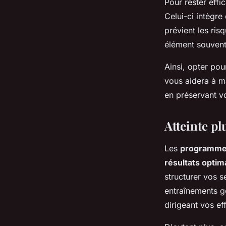
Pour rester effi
Celui-ci intègr
prévient les ri
élément souvent
Ainsi, opter po
vous aidera à m
en préservant vo
Atteinte pl
Les
programmes
résultats opti
structurer vos s
entraînements g
dirigeant vos ef