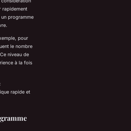
 considération
er rapidement
nt un programme
vre.
xemple, pour
luent le nombre
. Ce niveau de
ience à la fois
:
sique rapide et
rogramme