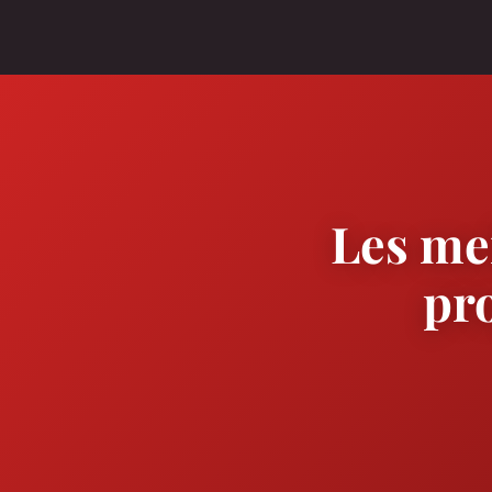
Les mei
pr