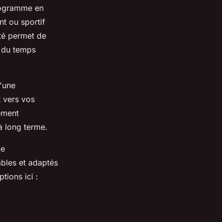
programme en
t ou sportif
ité permet de
i du temps
d'une
 vers vos
ement
à long terme.
me
ables et adaptés
tions ici :