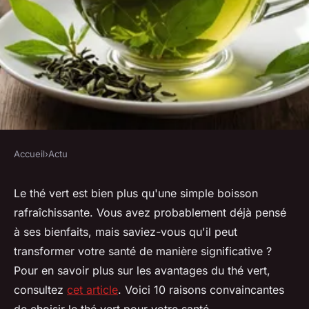
Accueil
›
Actu
ACTU
10 raisons de choisir le thé
Le thé vert est bien plus qu'une simple boisson
rafraîchissante. Vous avez probablement déjà pensé
vert pour votre santé
à ses bienfaits, mais saviez-vous qu'il peut
transformer votre santé de manière significative ?
Clément
•
4 février 2025
•
8 min de lecture
Pour en savoir plus sur les avantages du thé vert,
consultez
cet article
. Voici 10 raisons convaincantes