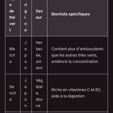
e
ri
de
g
Sav
Bienfaits spécifiques
thé
i
eur
ver
n
t
e
J
Her
Ma
a
bac
Contient plus d'antioxydants
tch
p
ée,
que les autres thés verts,
a
o
um
améliore la concentration
n
ami
J
Vég
Se
a
étal
Riche en vitamines C et B2,
nch
p
e,
aide à la digestion
a
o
dou
n
ce