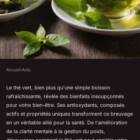
Accueil
›
Actu
ACTU
Les bienfaits surprenants du
Le thé vert, bien plus qu'une simple boisson
rafraîchissante, révèle des bienfaits insoupçonnés
thé vert pour votre bien-être
pour votre bien-être. Ses antioxydants, composés
actifs et propriétés uniques transforment ce breuvage
Clément
•
24 décembre 2024
•
6 min de lecture
en un véritable allié pour la santé. De l'amélioration
de la clarté mentale à la gestion du poids,