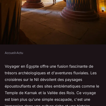
Accueil
›
Actu
ACTU
Voyagez en Égypte : entre
Voyager en Égypte offre une fusion fascinante de
trésors archéologiques et d'aventures fluviales. Les
trésors et croisières
croisières sur le Nil dévoilent des paysages
inoubliables
époustouflants et des sites emblématiques comme le
Temple de Karnak et la Vallée des Rois. Ce voyage
Clément
•
24 décembre 2024
•
3 min de lecture
est bien plus qu'une simple escapade, c'est une