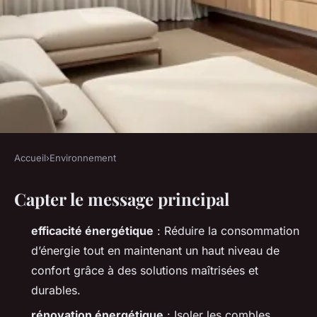
Accueil
›
Environnement
ENVIRONNEMENT
Capter le message principal
Réduire la consommation
énergétique tout en
efficacité énergétique
: Réduire la consommation
améliorant le confort
d’énergie tout en maintenant un haut niveau de
confort grâce à des solutions maîtrisées et
Joséphine
•
29/06/2026 07:00
•
9 min de lecture
durables.
rénovation énergétique
: Isoler les combles,