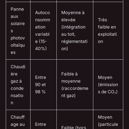
Panne
Autoco
Moyenne à
aux
nsomm
élevée
Très
solaire
ation
(intégration
faible en
s
variabl
au toit,
exploitati
photov
e (15-
réglementati
on
oltaïqu
40%)
on)
es
Chaudi
ère
Faible à
Entre
Moyen
gaz à
moyenne
90 et
(émission
conde
(raccordeme
98 %
s de CO₂)
nsatio
nt gaz)
n
Chauff
Moyen
age au
Entre
(particule
Faible (hors