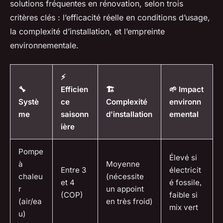
solutions fréquentes en rénovation, selon trois
critères clés : l’efficacité réelle en conditions d’usage,
la complexité d’installation, et l’empreinte
environnementale.
⚡
🔧
Efficien
🏗️
🌱 Impact
Systè
ce
Complexité
environn
me
saisonn
d'installation
emental
ière
Pompe
Élevé si
à
Moyenne
Entre 3
électricit
chaleu
(nécessite
et 4
é fossile,
r
un appoint
(COP)
faible si
(air/ea
en très froid)
mix vert
u)