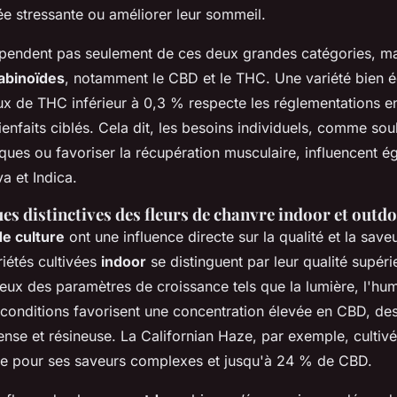
ée stressante ou améliorer leur sommeil.
épendent pas seulement de ces deux grandes catégories, mai
abinoïdes
, notamment le CBD et le THC. Une variété bien é
x de THC inférieur à 0,3 % respecte les réglementations en
enfaits ciblés. Cela dit, les besoins individuels, comme so
ques ou favoriser la récupération musculaire, influencent é
va et Indica.
es distinctives des fleurs de chanvre indoor et outd
e culture
ont une influence directe sur la qualité et la save
iétés cultivées
indoor
se distinguent par leur qualité supéri
eux des paramètres de croissance tels que la lumière, l'humi
 conditions favorisent une concentration élevée en CBD, de
ense et résineuse. La Californian Haze, par exemple, cultivée
ce pour ses saveurs complexes et jusqu'à 24 % de CBD.