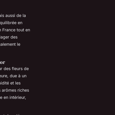
s aussi de la
quilibrée en
 France tout en
ulager des
galement le
oor
ur des fleurs de
eure, due à un
dité et les
s arômes riches
 en intérieur,