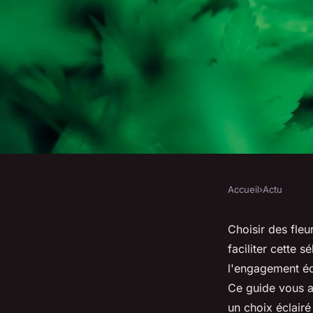
Accueil
›
Actu
ACTU
Les 5 critères indis
Choisir des fleu
faciliter cette s
sélectionner des fle
l'engagement éc
Ce guide vous a
un choix éclairé