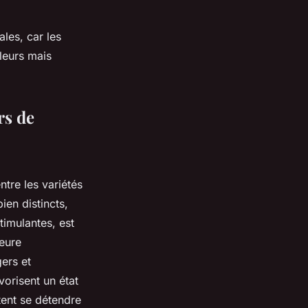
les, car les
leurs mais
rs de
ntre les variétés
ien distincts,
timulantes, est
leure
ers et
orisent un état
tent se détendre