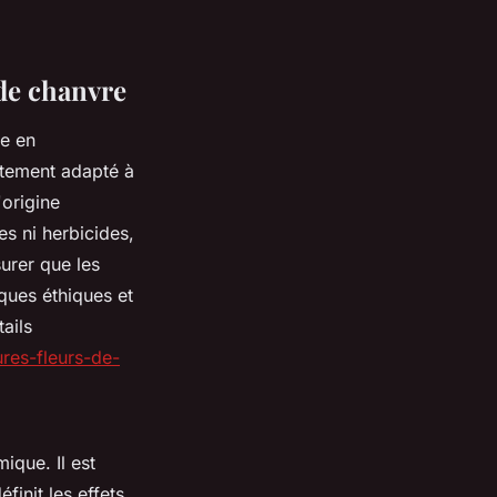
 de chanvre
re en
aitement adapté à
'origine
es ni herbicides,
urer que les
ques éthiques et
ails
res-fleurs-de-
ique. Il est
init les effets