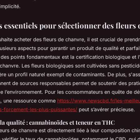
implicité.
s essentiels pour sélectionner des fleurs
haite acheter des fleurs de chanvre, il est crucial de prend
usieurs aspects pour garantir un produit de qualité et parf
des points fondamentaux est la certification biologique et l
hanvre. Les fleurs biologiques sont cultivées sans pesticid
ère un profil naturel exempt de contaminants. De plus, s'ass
nnent de sources responsables permet de soutenir des prati
e l’environnement. Pour les consommateurs en quête de dét
s, une ressource comme
https://www.newscbd.fr/les-meilleu
-forcement-les-plus-puissantes/
peut s’avérer précieuse.
la qualité : cannabinoïdes et teneur en THC
leurs de chanvre est directement liée à leur composition chim
érifier le taux de cannabinoïdes, notamment le CBD, qui déf