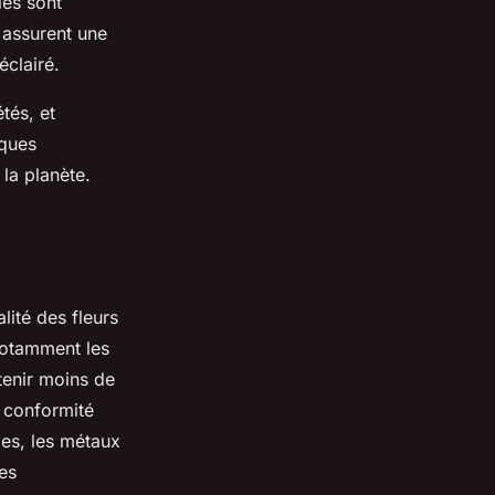
les sont
 assurent une
éclairé.
tés, et
iques
 la planète.
lité des fleurs
notamment les
tenir moins de
 conformité
des, les métaux
es