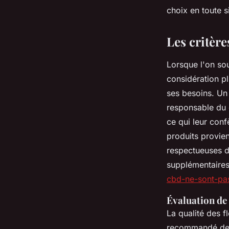
Clément
•
11 janvier 2025
•
7 min de lecture
choix en toute s
Les critère
Lorsque l'on sou
considération pl
ses besoins. Un 
responsable du c
ce qui leur conf
produits provie
respectueuses d
supplémentaire
cbd-ne-sont-pas
Évaluation de 
La qualité des f
recommandé de v