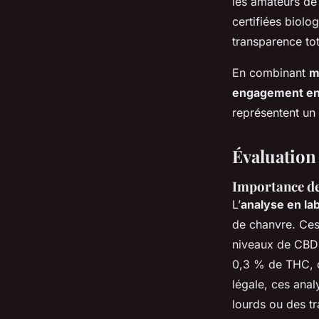
les amateurs de
certifiées biolo
transparence tot
En combinant
m
engagement en
représentent un 
Évaluation 
Importance des
L’
analyse en la
de chanvre. Ces 
niveaux de CBD 
0,3 % de THC, c
légale, ces ana
lourds ou des tr