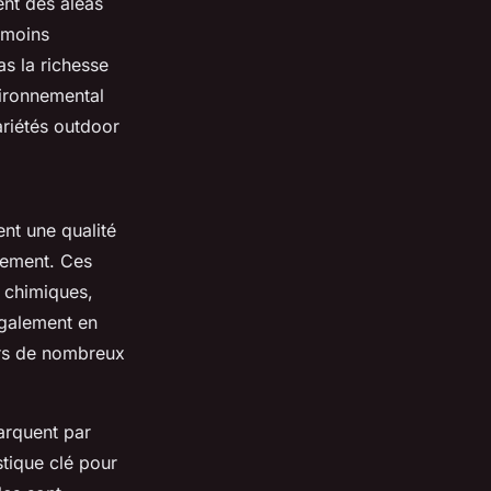
nt des aléas
 moins
s la richesse
vironnemental
ariétés outdoor
nt une qualité
nement. Ces
s chimiques,
 également en
urs de nombreux
marquent par
stique clé pour