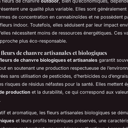
s fleurs de chanvre
outdoor
, bien qu’économiques, dépende
résentent une qualité plus variable. Elles sont généralement
ermes de concentration en cannabinoïdes et ne possèdent pa
leurs indoor. Toutefois, elles séduisent par leur impact en
’elles nécessitent moins de ressources énergétiques. Ces v
approche plus éco-responsable.
fleurs de chanvre artisanales et biologiques
fleurs de chanvre biologiques et artisanales
garantit souve
tout en soutenant une production respectueuse de l’environ
ivées sans utilisation de pesticides, d’herbicides ou d’engrai
les risques de résidus néfastes pour la santé. Elles mettent
 de production
et la durabilité, ce qui correspond aux vale
.
atif et aromatique, les fleurs artisanales biologiques se dé
niques
et leurs profils terpéniques préservés, une caractéri